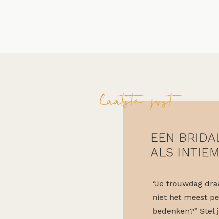
laatste post
EEN BRIDA
ALS INTIE
“Je trouwdag draa
niet het meest pe
bedenken?” Stel j