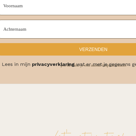
VERZENDEN
Lees in mijn
privacyverklaring
wat er met je gegevens g
p.s. ik stuur je een aantal inspiratiemails
Let's get in touch