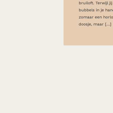
bruiloft. Terwijl 
bubbels in je han
zomaar een horl
doosje, maar […]